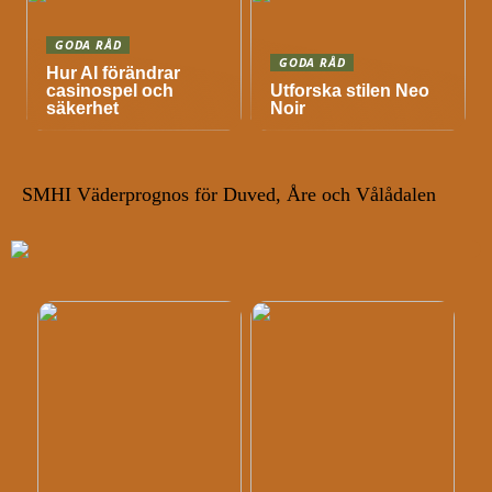
GODA RÅD
GODA RÅD
Hur AI förändrar
casinospel och
Utforska stilen Neo
säkerhet
Noir
SMHI Väderprognos för Duved, Åre och Vålådalen