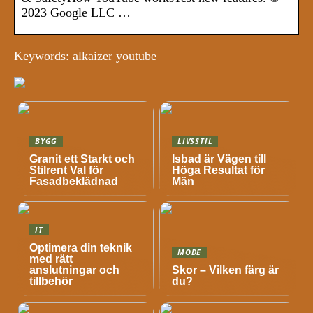
2023 Google LLC …
Keywords: alkaizer youtube
BYGG
LIVSSTIL
Granit ett Starkt och
Isbad är Vägen till
Stilrent Val för
Höga Resultat för
Fasadbeklädnad
Män
IT
Optimera din teknik
MODE
med rätt
anslutningar och
Skor – Vilken färg är
tillbehör
du?