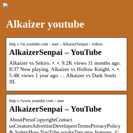
Alkaizer youtube
http s://m.youtube.com › user › AlkaizerSenpai › videos
AlkaizerSenpai – YouTube
Alkaizer vs Sekiro. •. •. 9.2K views 11 months ago.
8:37 Now playing. Alkaizer vs Hollow Knight. •. •.
5.4K views 1 year ago … Alkaizer vs Dark Souls
III.
http s://www.youtube.com › user
AlkaizerSenpai – YouTube
AboutPressCopyrightContact
usCreatorsAdvertiseDevelopersTermsPrivacyPolicy
& SafetyHow YouTube worksTest new features. ©