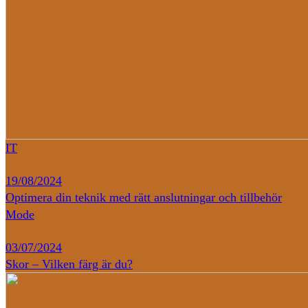
IT
19/08/2024
Optimera din teknik med rätt anslutningar och tillbehör
Mode
03/07/2024
Skor – Vilken färg är du?