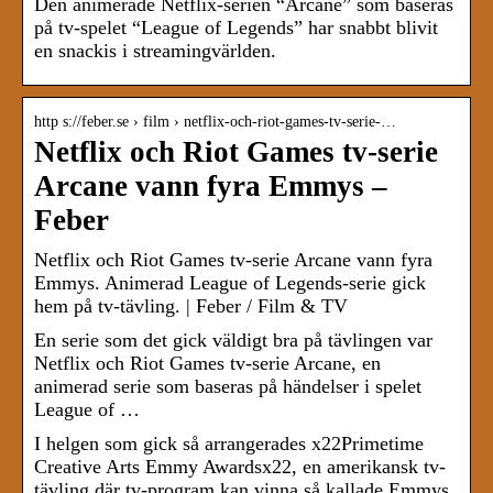
Den animerade Netflix-serien “Arcane” som baseras
på tv-spelet “League of Legends” har snabbt blivit
en snackis i streamingvärlden.
http s://feber.se › film › netflix-och-riot-games-tv-serie-…
Netflix och Riot Games tv-serie
Arcane vann fyra Emmys –
Feber
Netflix och Riot Games tv-serie Arcane vann fyra
Emmys. Animerad League of Legends-serie gick
hem på tv-tävling. | Feber / Film & TV
En serie som det gick väldigt bra på tävlingen var
Netflix och Riot Games tv-serie Arcane, en
animerad serie som baseras på händelser i spelet
League of …
I helgen som gick så arrangerades x22Primetime
Creative Arts Emmy Awardsx22, en amerikansk tv-
tävling där tv-program kan vinna så kallade Emmys