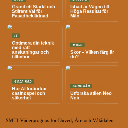
Granit ett Starkt och
Isbad är Vägen till
Stilrent Val för
Höga Resultat för
Fasadbeklädnad
Män
IT
Optimera din teknik
MODE
med rätt
anslutningar och
Skor – Vilken färg är
tillbehör
du?
GODA RÅD
GODA RÅD
Hur AI förändrar
casinospel och
Utforska stilen Neo
säkerhet
Noir
SMHI Väderprognos för Duved, Åre och Vålådalen