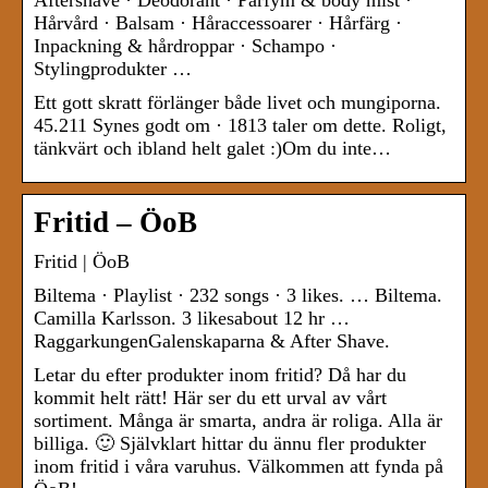
Aftershave · Deodorant · Parfym & body mist ·
Hårvård · Balsam · Håraccessoarer · Hårfärg ·
Inpackning & hårdroppar · Schampo ·
Stylingprodukter …
Ett gott skratt förlänger både livet och mungiporna.
45.211 Synes godt om · 1813 taler om dette. Roligt,
tänkvärt och ibland helt galet :)Om du inte…
Fritid – ÖoB
Fritid | ÖoB
Biltema · Playlist · 232 songs · 3 likes. … Biltema.
Camilla Karlsson. 3 likesabout 12 hr …
RaggarkungenGalenskaparna & After Shave.
Letar du efter produkter inom fritid? Då har du
kommit helt rätt! Här ser du ett urval av vårt
sortiment. Många är smarta, andra är roliga. Alla är
billiga. 🙂 Självklart hittar du ännu fler produkter
inom fritid i våra varuhus. Välkommen att fynda på