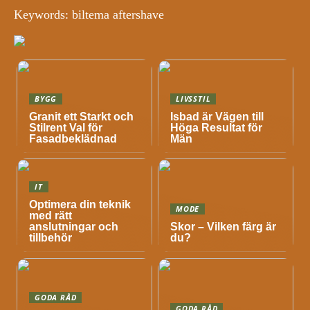
Keywords: biltema aftershave
BYGG
LIVSSTIL
Granit ett Starkt och
Isbad är Vägen till
Stilrent Val för
Höga Resultat för
Fasadbeklädnad
Män
IT
Optimera din teknik
MODE
med rätt
anslutningar och
Skor – Vilken färg är
tillbehör
du?
GODA RÅD
GODA RÅD