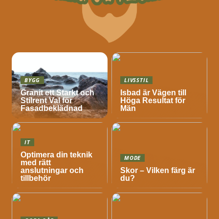
BYGG
LIVSSTIL
Granit ett Starkt och
Isbad är Vägen till
Stilrent Val för
Höga Resultat för
Fasadbeklädnad
Män
IT
Optimera din teknik
MODE
med rätt
anslutningar och
Skor – Vilken färg är
tillbehör
du?