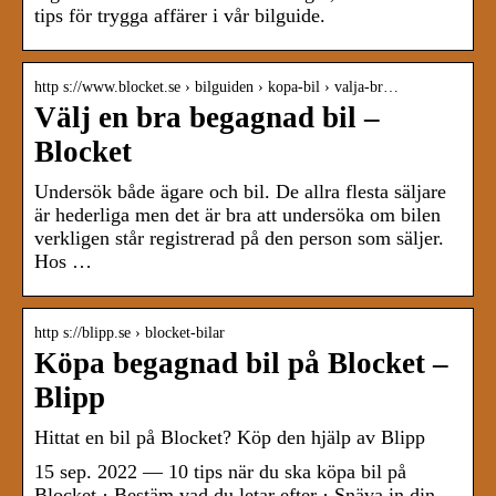
tips för trygga affärer i vår bilguide.
http s://www.blocket.se › bilguiden › kopa-bil › valja-br…
Välj en bra begagnad bil –
Blocket
Undersök både ägare och bil. De allra flesta säljare
är hederliga men det är bra att undersöka om bilen
verkligen står registrerad på den person som säljer.
Hos …
http s://blipp.se › blocket-bilar
Köpa begagnad bil på Blocket –
Blipp
Hittat en bil på Blocket? Köp den hjälp av Blipp
15 sep. 2022 — 10 tips när du ska köpa bil på
Blocket · Bestäm vad du letar efter · Snäva in din