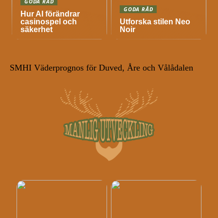
GODA RÅD
GODA RÅD
Hur AI förändrar
casinospel och
Utforska stilen Neo
säkerhet
Noir
SMHI Väderprognos för Duved, Åre och Vålådalen