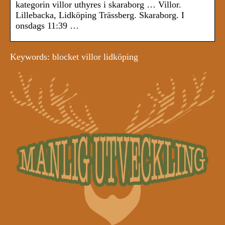
kategorin villor uthyres i skaraborg … Villor.
Lillebacka, Lidköping Trässberg. Skaraborg. I
onsdags 11:39 …
Keywords: blocket villor lidköping