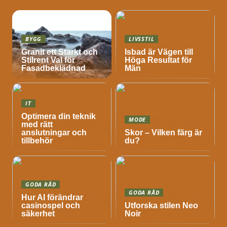
BYGG
LIVSSTIL
Granit ett Starkt och
Isbad är Vägen till
Stilrent Val för
Höga Resultat för
Fasadbeklädnad
Män
IT
Optimera din teknik
MODE
med rätt
anslutningar och
Skor – Vilken färg är
tillbehör
du?
GODA RÅD
GODA RÅD
Hur AI förändrar
casinospel och
Utforska stilen Neo
säkerhet
Noir