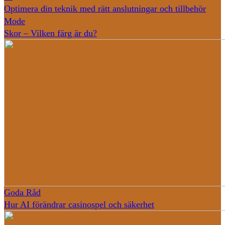
Optimera din teknik med rätt anslutningar och tillbehör
Mode
Skor – Vilken färg är du?
Goda Råd
Hur AI förändrar casinospel och säkerhet