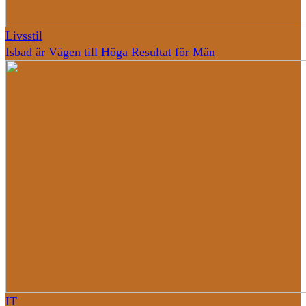
Livsstil
Isbad är Vägen till Höga Resultat för Män
IT