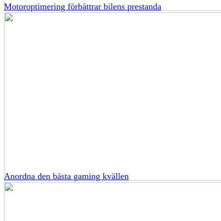
Motoroptimering förbättrar bilens prestanda
Anordna den bästa gaming kvällen