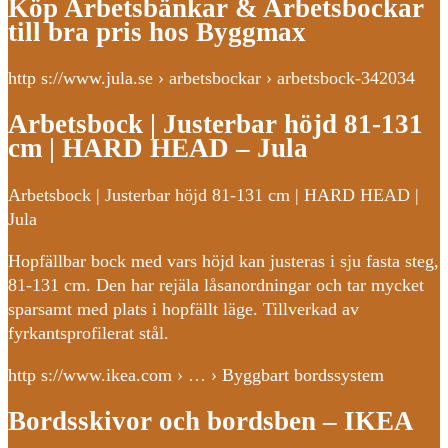
Köp Arbetsbänkar & Arbetsbockar
till bra pris hos Byggmax
http s://www.jula.se › arbetsbockar › arbetsbock-342034
Arbetsbock | Justerbar höjd 81-131
cm | HARD HEAD – Jula
Arbetsbock | Justerbar höjd 81-131 cm | HARD HEAD |
Jula
Hopfällbar bock med vars höjd kan justeras i sju fasta steg,
81-131 cm. Den har rejäla låsanordningar och tar mycket
sparsamt med plats i hopfällt läge. Tillverkad av
fyrkantsprofilerat stål.
http s://www.ikea.com › … › Byggbart bordssystem
Bordsskivor och bordsben – IKEA