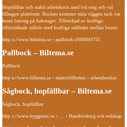
Hopfällbar och stabil arbetsbock med två steg och väl
tilltagen plattform. Bocken kommer nära väggen tack var
brant lutning på bakstaget. Tillverkad av kraftiga
elförzinkade stålrör med kraftiga stålleder mellan benen.
http s://www.biltema.se › pallbock-2000043755
Pallbock – Biltema.se
Pallbock
http s://www.biltema.se › maleritillbehor › arbetsbockar
Sågbock, hopfällbar – Biltema.se
Sågbock, hopfällbar
http s://www.byggmax.se › … › Handverktyg och redskap