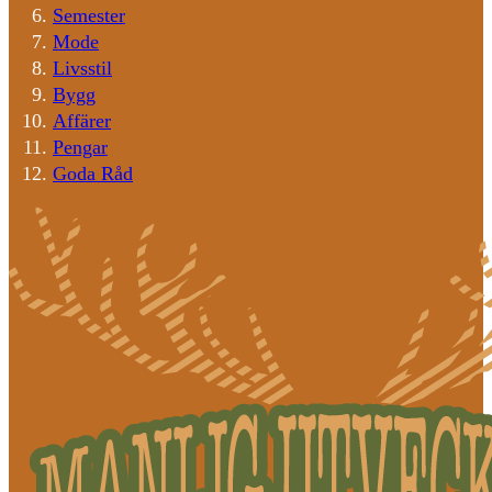
Semester
Mode
Livsstil
Bygg
Affärer
Pengar
Goda Råd