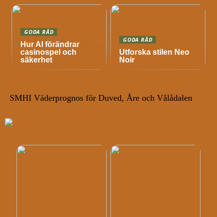
GODA RÅD
GODA RÅD
Hur AI förändrar
casinospel och
Utforska stilen Neo
säkerhet
Noir
SMHI Väderprognos för Duved, Åre och Vålådalen