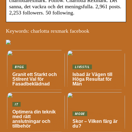
charlottarexmark. Follow. Charlotta Rexmark. Det
sanna, det vackra och det meningsfulla. 2,961 posts.
2,253 followers. 50 following.
Keywords: charlotta rexmark facebook
BYGG
LIVSSTIL
Granit ett Starkt och
Isbad är Vägen till
Stilrent Val för
Höga Resultat för
Fasadbeklädnad
Män
IT
Optimera din teknik
MODE
med rätt
anslutningar och
Skor – Vilken färg är
tillbehör
du?