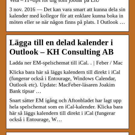
Veta – IT–tips för dig som jobbar på LiU
3 nov. 2016 — Det kan vara smart att kunna dela sin
kalender med kollegor för att enklare kunna boka in
möten eller se när någon finns på plats. I Outlook …
Lägga till en delad kalender i
Outlook – KH Consulting AB
Ladda ner EM-spelschemat till iCal. . | Feber / Mac
Klicka bara här så läggs kalendern till direkt i iCal
(fungerar också i Entourage, Windows Calendar,
Outlook etc). Update: MacFeber-läsaren Joakim
Bank tipsar …
Snart sätter EM igång och Aftonbladet har lagt upp
hela spelschemat som en iCal-kalender. Klicka bara
här så läggs kalendern till direkt i iCal (fungerar
också i Entourage, W…