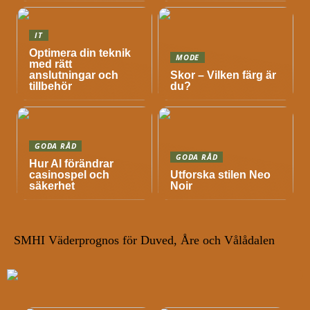
IT
Optimera din teknik
MODE
med rätt
anslutningar och
Skor – Vilken färg är
tillbehör
du?
GODA RÅD
GODA RÅD
Hur AI förändrar
casinospel och
Utforska stilen Neo
säkerhet
Noir
SMHI Väderprognos för Duved, Åre och Vålådalen