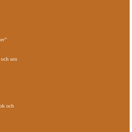
ner”
 och sen
ook och