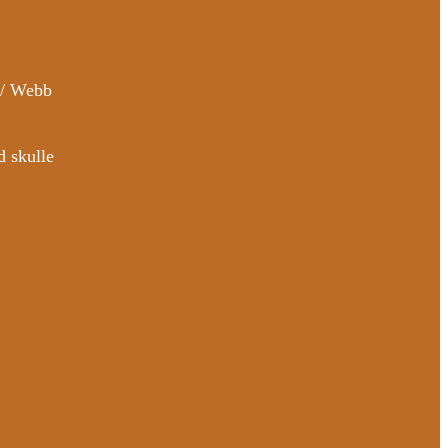
r / Webb
d skulle