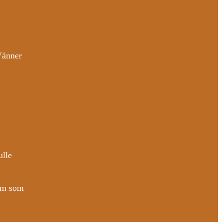
Vänner
ulle
vem som