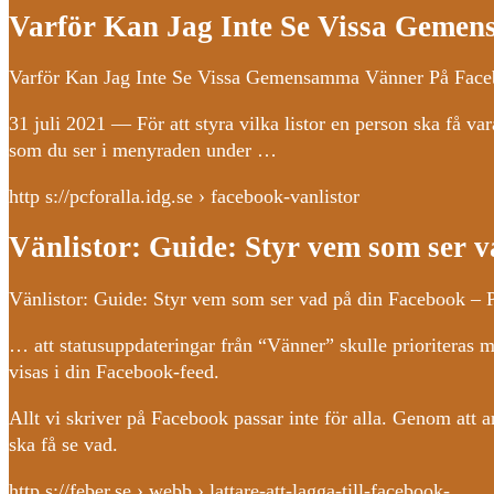
Varför Kan Jag Inte Se Vissa Gem
Varför Kan Jag Inte Se Vissa Gemensamma Vänner På Fac
31 juli 2021 — För att styra vilka listor en person ska få 
som du ser i menyraden under …
http s://pcforalla.idg.se › facebook-vanlistor
Vänlistor: Guide: Styr vem som ser 
Vänlistor: Guide: Styr vem som ser vad på din Facebook – 
… att statusuppdateringar från “Vänner” skulle prioriteras m
visas i din Facebook-feed.
Allt vi skriver på Facebook passar inte för alla. Genom at
ska få se vad.
http s://feber.se › webb › lattare-att-lagga-till-facebook-…