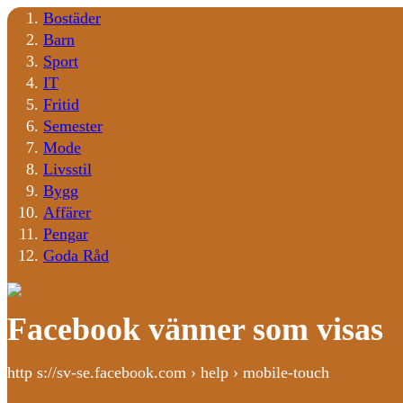
Bostäder
Barn
Sport
IT
Fritid
Semester
Mode
Livsstil
Bygg
Affärer
Pengar
Goda Råd
Facebook vänner som visas
http s://sv-se.facebook.com › help › mobile-touch