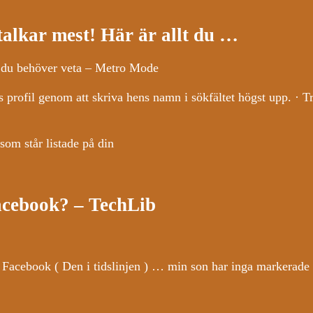
talkar mest! Här är allt du …
lt du behöver veta – Metro Mode
s profil genom att skriva hens namn i sökfältet högst upp. · T
om står listade på din
acebook? – TechLib
 Facebook ( Den i tidslinjen ) … min son har inga markerade