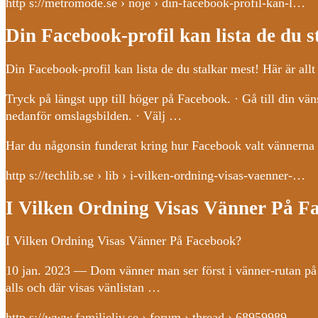
http s://metromode.se › noje › din-facebook-profil-kan-l…
Din Facebook-profil kan lista de du s
Din Facebook-profil kan lista de du stalkar mest! Här är al
Tryck på längst upp till höger på Facebook. · Gå till din vän
nedanför omslagsbilden. · Välj …
Har du någonsin funderat kring hur Facebook valt vännerna s
http s://techlib.se › lib › i-vilken-ordning-visas-vaenner-…
I Vilken Ordning Visas Vänner På F
I Vilken Ordning Visas Vänner På Facebook?
10 jan. 2023 — Dom vänner man ser först i vänner-rutan på
alls och där visas vänlistan …
http s://www.familjeliv.se › forum › thread › 68959989-…