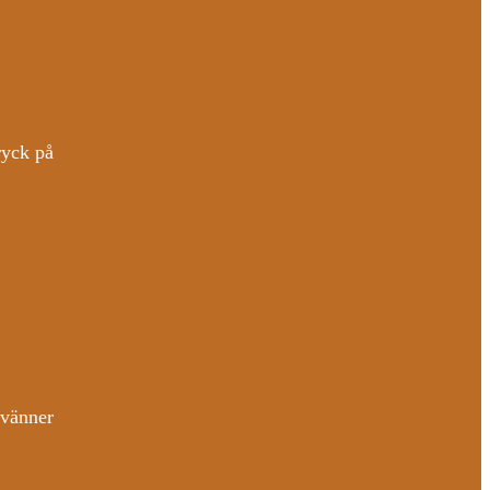
ryck på
 vänner