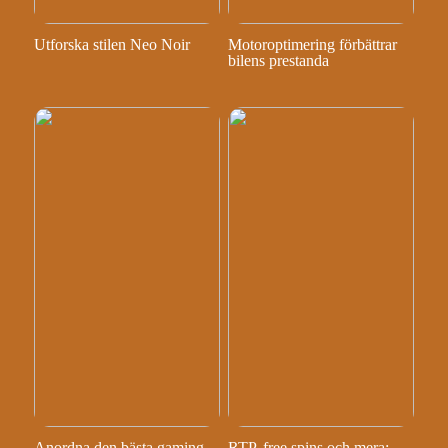
Utforska stilen Neo Noir
Motoroptimering förbättrar
bilens prestanda
Anordna den bästa gaming
RTP, free spins och mera: