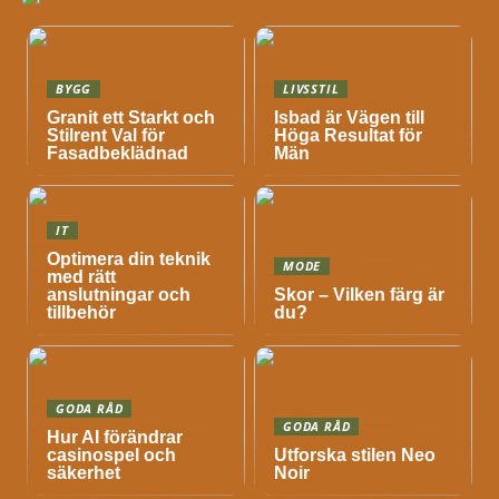
BYGG
LIVSSTIL
Granit ett Starkt och
Isbad är Vägen till
Stilrent Val för
Höga Resultat för
Fasadbeklädnad
Män
IT
Optimera din teknik
MODE
med rätt
anslutningar och
Skor – Vilken färg är
tillbehör
du?
GODA RÅD
GODA RÅD
Hur AI förändrar
casinospel och
Utforska stilen Neo
säkerhet
Noir