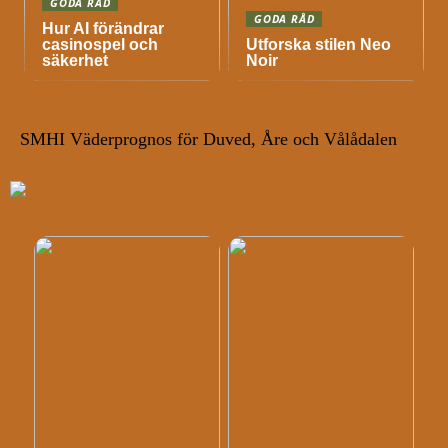
GODA RÅD
GODA RÅD
Hur AI förändrar
casinospel och
Utforska stilen Neo
säkerhet
Noir
SMHI Väderprognos för Duved, Åre och Vålådalen