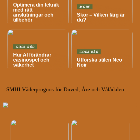
Optimera din teknik
MODE
med rätt
anslutningar och
Skor – Vilken färg är
tillbehör
du?
GODA RÅD
GODA RÅD
Hur AI förändrar
casinospel och
Utforska stilen Neo
säkerhet
Noir
SMHI Väderprognos för Duved, Åre och Vålådalen