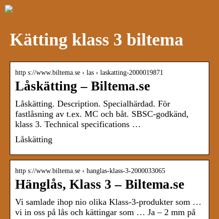
Kätting klass 3 biltema
http s://www.biltema.se › las › laskatting-2000019871
Låskätting – Biltema.se
Låskätting. Description. Specialhärdad. För
fastlåsning av t.ex. MC och båt. SBSC-godkänd,
klass 3. Technical specifications …
Låskätting
http s://www.biltema.se › hanglas-klass-3-2000033065
Hänglås, Klass 3 – Biltema.se
Vi samlade ihop nio olika Klass-3-produkter som …
vi in oss på lås och kättingar som … Ja – 2 mm på