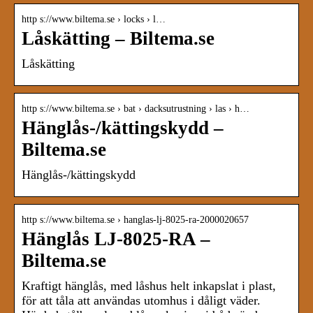
http s://www.biltema.se › locks › l…
Låskätting – Biltema.se
Låskätting
http s://www.biltema.se › bat › dacksutrustning › las › h…
Hänglås-/kättingskydd –
Biltema.se
Hänglås-/kättingskydd
http s://www.biltema.se › hanglas-lj-8025-ra-2000020657
Hänglås LJ-8025-RA –
Biltema.se
Kraftigt hänglås, med låshus helt inkapslat i plast,
för att tåla att användas utomhus i dåligt väder.