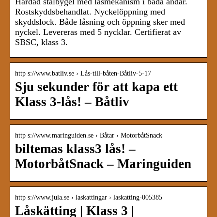
Härdad stålbygel med låsmekanism i båda ändar.
Rostskyddsbehandlat. Nyckelöppning med
skyddslock. Både låsning och öppning sker med
nyckel. Levereras med 5 nycklar. Certifierat av
SBSC, klass 3.
http s://www.batliv.se › Lås-till-båten-Båtliv-5-17
Sju sekunder för att kapa ett
Klass 3-lås! – Båtliv
http s://www.maringuiden.se › Båtar › MotorbåtSnack
biltemas klass3 lås! –
MotorbåtSnack – Maringuiden
http s://www.jula.se › laskattingar › laskatting-005385
Låskätting | Klass 3 |