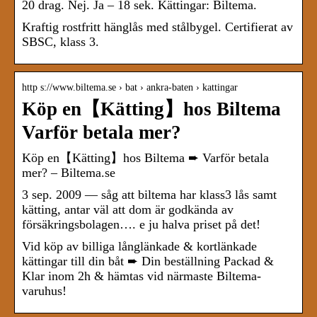
20 drag. Nej. Ja – 18 sek. Kättingar: Biltema.
Kraftig rostfritt hänglås med stålbygel. Certifierat av
SBSC, klass 3.
http s://www.biltema.se › bat › ankra-baten › kattingar
Köp en【Kätting】hos Biltema
Varför betala mer?
Köp en【Kätting】hos Biltema ➨ Varför betala
mer? – Biltema.se
3 sep. 2009 — såg att biltema har klass3 lås samt
kätting, antar väl att dom är godkända av
försäkringsbolagen…. e ju halva priset på det!
Vid köp av billiga långlänkade & kortlänkade
kättingar till din båt ➨ Din beställning Packad &
Klar inom 2h & hämtas vid närmaste Biltema-
varuhus!