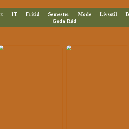
rt
IT
Fritid
Semester
Mode
Livsstil
B
Goda Råd