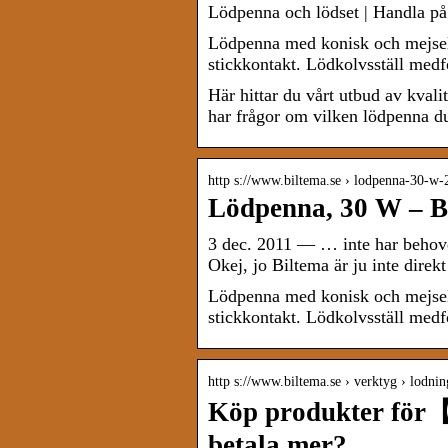
Lödpenna och lödset | Handla på
Lödpenna med konisk och mejse
stickkontakt. Lödkolvsställ medfö
Här hittar du vårt utbud av kvali
har frågor om vilken lödpenna du
http s://www.biltema.se › lodpenna-30-w
Lödpenna, 30 W – B
3 dec. 2011 — … inte har behovet 
Okej, jo Biltema är ju inte direkt
Lödpenna med konisk och mejse
stickkontakt. Lödkolvsställ medfö
http s://www.biltema.se › verktyg › lodnin
Köp produkter för
betala mer?