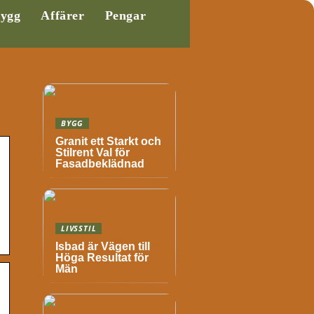
ygg
Affärer
Pengar
BYGG
Granit ett Starkt och
Stilrent Val för
Fasadbeklädnad
LIVSSTIL
Isbad är Vägen till
Höga Resultat för
Män