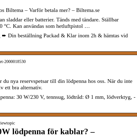
Biltema – Varför betala mer? – Biltema.se
n sladdar eller batterier. Tänds med tändare. Ställbar
0 °C. Kan användas som hetluftpistol …
g ➨ Din beställning Packad & Klar inom 2h & hämtas vid
dset-2000018530
r du nya reservspetsar till din lödpenna hos oss. När du inte
v ett bra alternativ.
penna: 30 W/230 V, tennsug, lödtråd: Ø 1 mm, lödverktyg, -
viewtopic
0W lödpenna för kablar? –