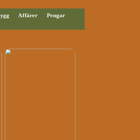
ygg
Affärer
Pengar