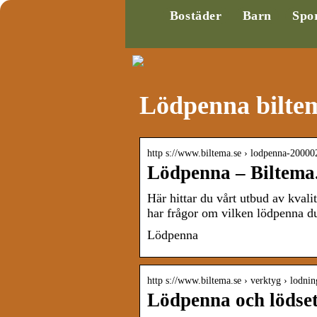
Bostäder
Barn
Spo
Lödpenna bilte
http s://www.biltema.se › lodpenna-2000
Lödpenna – Biltema
Här hittar du vårt utbud av kvali
har frågor om vilken lödpenna du
Lödpenna
http s://www.biltema.se › verktyg › lodni
Lödpenna och lödset