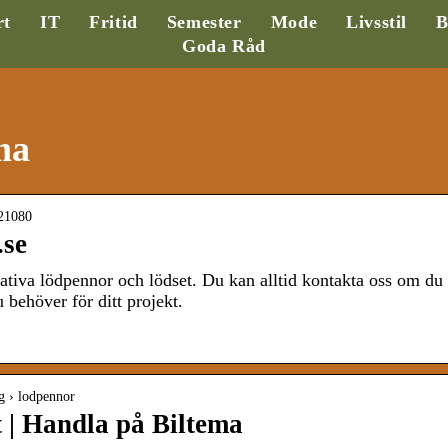
rt
IT
Fritid
Semester
Mode
Livsstil
B
Goda Råd
ma
021080
.se
tativa lödpennor och lödset. Du kan alltid kontakta oss om du
 behöver för ditt projekt.
ng › lodpennor
 | Handla på Biltema