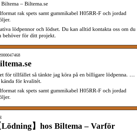
 Biltema – Biltema.se
lformat rak spets samt gummikabel H05RR-F och jordad
ljer.
tativa lödpennor och lödset. Du kan alltid kontakta oss om du
 behöver för ditt projekt.
-2000047468
iltema.se
för tillfället så tänkte jag köra på en billigare lödpenna. …
 kända för kvalitét.
lformat rak spets samt gummikabel H05RR-F och jordad
ljer.
g
【Lödning】hos Biltema – Varför