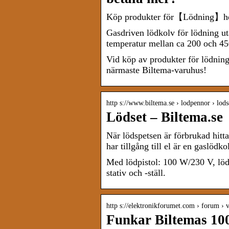
Köp produkter för【Lödning】hos 
Gasdriven lödkolv för lödning uta
temperatur mellan ca 200 och 45
Vid köp av produkter för lödnin
närmaste Biltema-varuhus!
http s://www.biltema.se › lodpennor › lo
Lödset – Biltema.se
När lödspetsen är förbrukad hitta
har tillgång till el är en gaslödkol
Med lödpistol: 100 W/230 V, löd
stativ och -ställ.
http s://elektronikforumet.com › forum › 
Funkar Biltemas 10