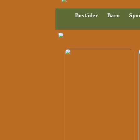
Bostäder
Barn
Spo