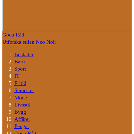
Goda Råd
Utforska stilen Neo Noir
Bostäder
Barn
Sport
IT
Fritid
Semester
Mode
Livsstil
Bygg
Affärer
Pengar
Goda Råd