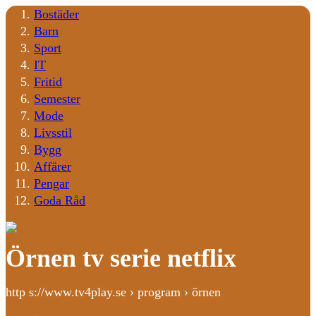
Bostäder
Barn
Sport
IT
Fritid
Semester
Mode
Livsstil
Bygg
Affärer
Pengar
Goda Råd
Örnen tv serie netflix
http s://www.tv4play.se › program › örnen