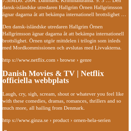
7.5IMDb. 2004. Danmark. Kriminaldrama. 9. 3 … Den
dansk-isländske utredaren Hallgrim Örnen Hallgrimsson
ägnar dagarna åt att bekämpa internationell brottslighet …
Den dansk-isländske utredaren Hallgrim Örnen
Hallgrimsson ägnar dagarna åt att bekämpa internationell
brottslighet. Örnen utgör mittdelen i trilogin som inleds
med Mordkommissionen och avslutas med Livvakterna.
http s://www.netflix.com › browse › genre
Danish Movies & TV | Netflix
officiella webbplats
Laugh, cry, sigh, scream, shout or whatever you feel like
with these comedies, dramas, romances, thrillers and so
much more, all hailing from Denmark.
http s://www.ginza.se › product › ornen-hela-serien