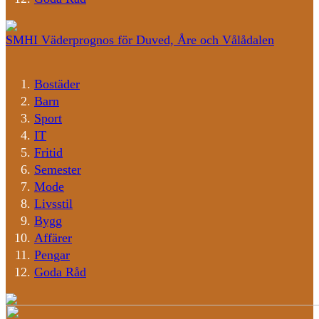
SMHI Väderprognos för Duved, Åre och Vålådalen
Bostäder
Barn
Sport
IT
Fritid
Semester
Mode
Livsstil
Bygg
Affärer
Pengar
Goda Råd