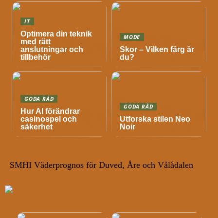
IT
Optimera din teknik
MODE
med rätt
anslutningar och
Skor – Vilken färg är
tillbehör
du?
GODA RÅD
GODA RÅD
Hur AI förändrar
casinospel och
Utforska stilen Neo
säkerhet
Noir
SMHI Väderprognos för Duved, Åre och Vålådalen