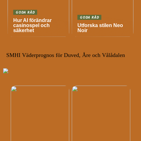
GODA RÅD
GODA RÅD
Hur AI förändrar
casinospel och
Utforska stilen Neo
säkerhet
Noir
SMHI Väderprognos för Duved, Åre och Vålådalen