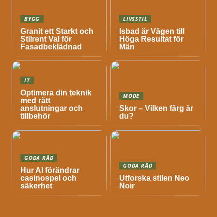
BYGG
LIVSSTIL
Granit ett Starkt och
Isbad är Vägen till
Stilrent Val för
Höga Resultat för
Fasadbeklädnad
Män
IT
Optimera din teknik
MODE
med rätt
anslutningar och
Skor – Vilken färg är
tillbehör
du?
GODA RÅD
GODA RÅD
Hur AI förändrar
casinospel och
Utforska stilen Neo
säkerhet
Noir