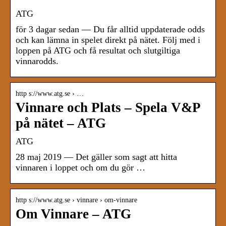
ATG
för 3 dagar sedan — Du får alltid uppdaterade odds
och kan lämna in spelet direkt på nätet. Följ med i
loppen på ATG och få resultat och slutgiltiga
vinnarodds.
http s://www.atg.se › …
Vinnare och Plats – Spela V&P
på nätet – ATG
ATG
28 maj 2019 — Det gäller som sagt att hitta
vinnaren i loppet och om du gör …
http s://www.atg.se › vinnare › om-vinnare
Om Vinnare – ATG