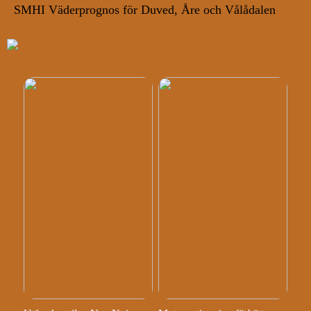
SMHI Väderprognos för Duved, Åre och Vålådalen