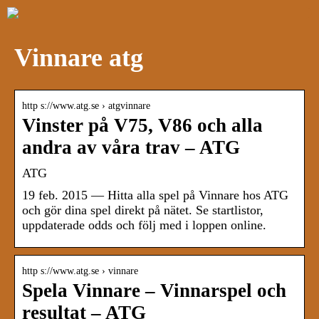
Vinnare atg
http s://www.atg.se › atgvinnare
Vinster på V75, V86 och alla
andra av våra trav – ATG
ATG
19 feb. 2015 — Hitta alla spel på Vinnare hos ATG
och gör dina spel direkt på nätet. Se startlistor,
uppdaterade odds och följ med i loppen online.
http s://www.atg.se › vinnare
Spela Vinnare – Vinnarspel och
resultat – ATG