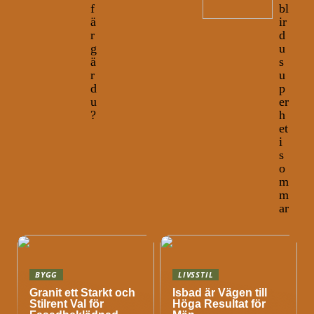
f
bl
ä
ir
r
d
g
u
ä
s
r
u
d
p
u
er
?
h
et
i
s
o
m
m
ar
BYGG
LIVSSTIL
Granit ett Starkt och
Isbad är Vägen till
Stilrent Val för
Höga Resultat för