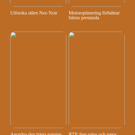
Utforska stilen Neo Noir
Motoroptimering förbättrar
bilens prestanda
Anordna den bästa gaming
RTP, free spins och mera: