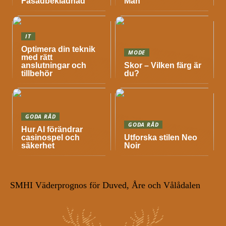
Fasadbeklädnad
Män
IT
Optimera din teknik
MODE
med rätt
anslutningar och
Skor – Vilken färg är
tillbehör
du?
GODA RÅD
GODA RÅD
Hur AI förändrar
casinospel och
Utforska stilen Neo
säkerhet
Noir
SMHI Väderprognos för Duved, Åre och Vålådalen